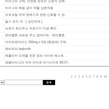
비아그라 구매, 안전한 온라인 스토어 선택..
비아그라 복용 금지 약물 상호작용
프로코밀 약국 판매가격 관련 신뢰할 수 있..
발기 유지 약 - [ 성인약국 ]
뉴토끼 최신주소 바로가기 지금 확인
펀비웹툰 새로운 주소 업데이트 - 펀비웹툰..
아지트로마이신 250mg x 6정 (항생제) 구매..
레비트라 fpqlxmfk
레플리카 도매몰 전문 정보 사이트 베스트 ..
정품비아그라 약국 인터넷 인기사이트 BEST..
1
2
3
4
5
6
7
8
9
10