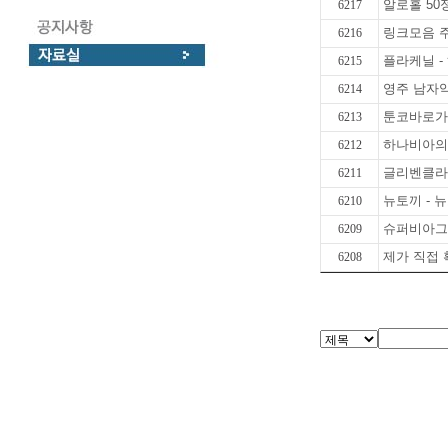
알로홀 50
6217
링크모음 
6216
플라케닐 - 
6215
영주 남자약국 
6214
툰코바로가기
6213
하나비아의 
6212
글리벤클라미드
6211
뉴토끼 - 
6210
슈퍼비아그
6209
제가 직접 
6208